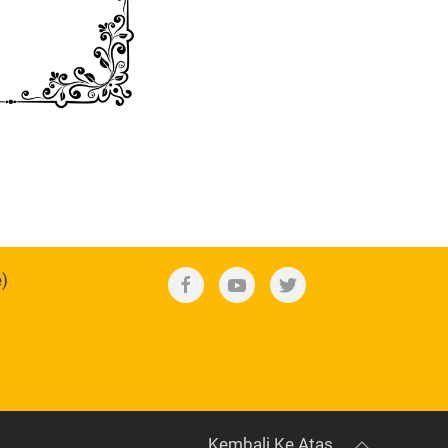
e)
Kembali Ke Atas