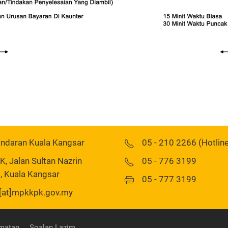
andaran Kuala Kangsar
05 - 210 2266 (Hotlin
 Jalan Sultan Nazrin
05 - 776 3199
, Kuala Kangsar
05 - 777 3199
[at]mpkkpk.gov.my
matan
Soalan Lazim