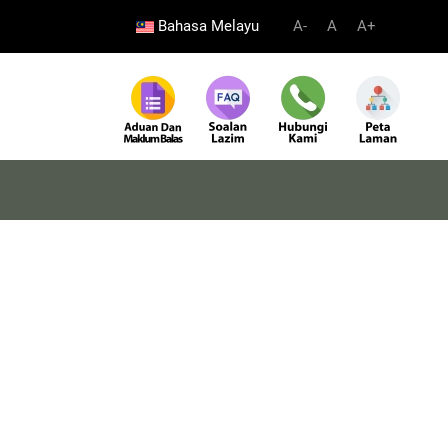
Bahasa Melayu
A-
A
A+