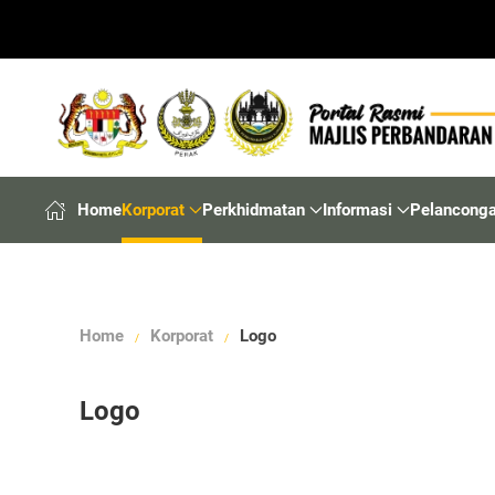
Home
Korporat
Perkhidmatan
Informasi
Pelancong
Home
Korporat
Logo
Logo