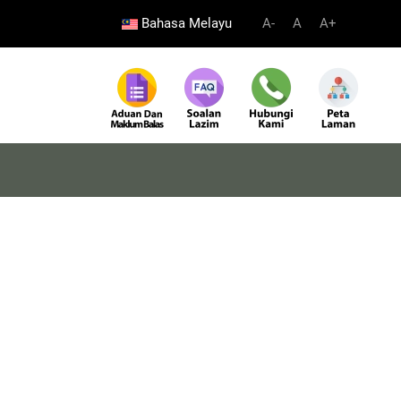
Bahasa Melayu
A-
A
A+