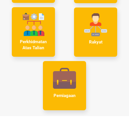
Perkhidmatan
Rakyat
Atas Talian
Perniagaan