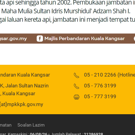
andaran Kuala Kangsar
05 - 210 2266 (Hotlin
 Jalan Sultan Nazrin
05 - 776 3199
, Kuala Kangsar
05 - 777 3199
[at]mpkkpk.gov.my
matan
Soalan Lazim
sar. Kemaskini :
06/08/26
• Jumlah Pelawat :
21286928