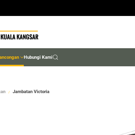
ancongan
Hubungi Kami
gan
Jambatan Victoria