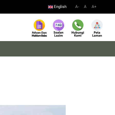
English
A-
A
A+