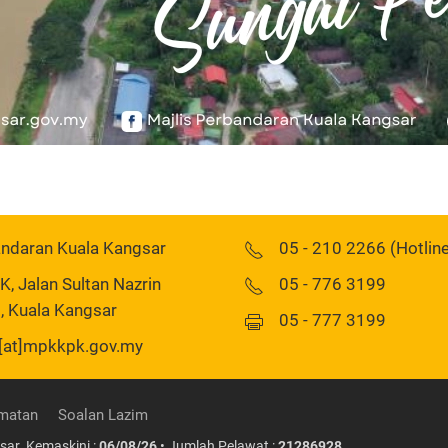
andaran Kuala Kangsar
05 - 210 2266 (Hotlin
 Jalan Sultan Nazrin
05 - 776 3199
, Kuala Kangsar
05 - 777 3199
[at]mpkkpk.gov.my
matan
Soalan Lazim
sar. Kemaskini :
06/08/26
• Jumlah Pelawat :
21286928