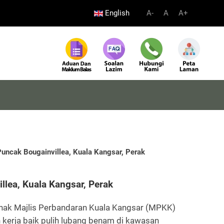
English
A-
A
A+
Puncak Bougainvillea, Kuala Kangsar, Perak
llea, Kuala Kangsar, Perak
pihak Majlis Perbandaran Kuala Kangsar (MPKK)
kerja baik pulih lubang benam di kawasan