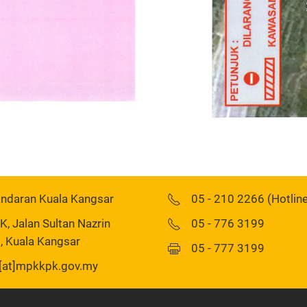
andaran Kuala Kangsar
05 - 210 2266 (Hotlin
 Jalan Sultan Nazrin
05 - 776 3199
, Kuala Kangsar
05 - 777 3199
[at]mpkkpk.gov.my