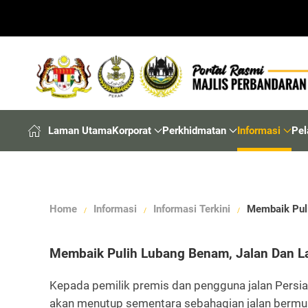
Laman Utama
Korporat
Perkhidmatan
Informasi
Pel
Home
Informasi
Informasi Terkini
Membaik Puli
Membaik Pulih Lubang Benam, Jalan Dan Lai
Kepada pemilik premis dan pengguna jalan Persia
akan menutup sementara sebahagian jalan bermula