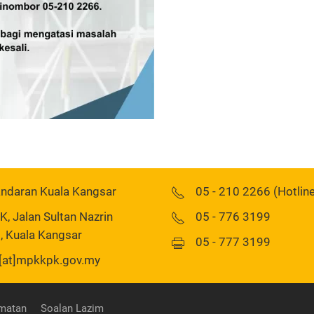
andaran Kuala Kangsar
05 - 210 2266 (Hotlin
 Jalan Sultan Nazrin
05 - 776 3199
, Kuala Kangsar
05 - 777 3199
[at]mpkkpk.gov.my
matan
Soalan Lazim