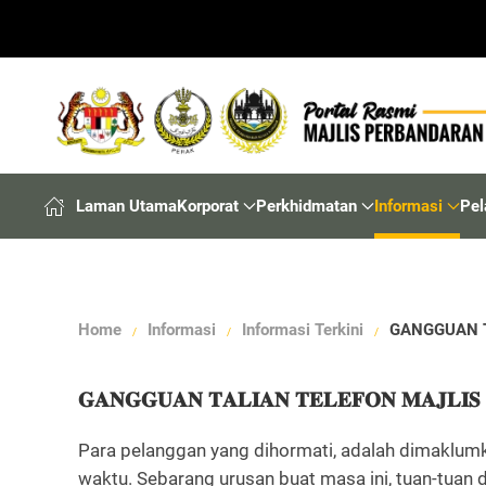
Laman Utama
Korporat
Perkhidmatan
Informasi
Pel
Home
Informasi
Informasi Terkini
GANGGUAN 
𝐆𝐀𝐍𝐆𝐆𝐔𝐀𝐍 𝐓𝐀𝐋𝐈𝐀𝐍 𝐓𝐄𝐋𝐄𝐅𝐎𝐍 𝐌𝐀𝐉𝐋𝐈
Para pelanggan yang dihormati, adalah dimaklu
waktu. Sebarang urusan buat masa ini, tuan-tuan