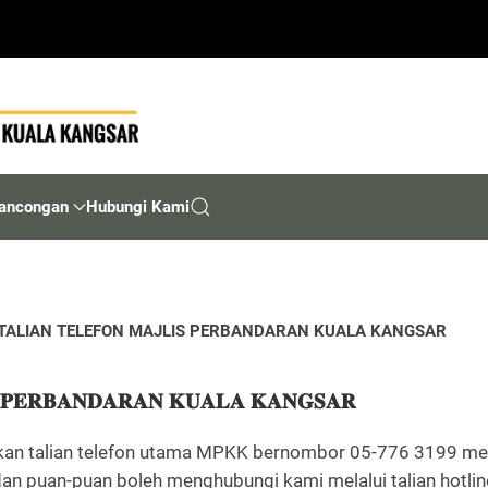
ancongan
Hubungi Kami
TALIAN TELEFON MAJLIS PERBANDARAN KUALA KANGSAR
 𝐏𝐄𝐑𝐁𝐀𝐍𝐃𝐀𝐑𝐀𝐍 𝐊𝐔𝐀𝐋𝐀 𝐊𝐀𝐍𝐆𝐒𝐀𝐑
mkan talian telefon utama MPKK bernombor 05-776 3199 me
 dan puan-puan boleh menghubungi kami melalui talian hotl