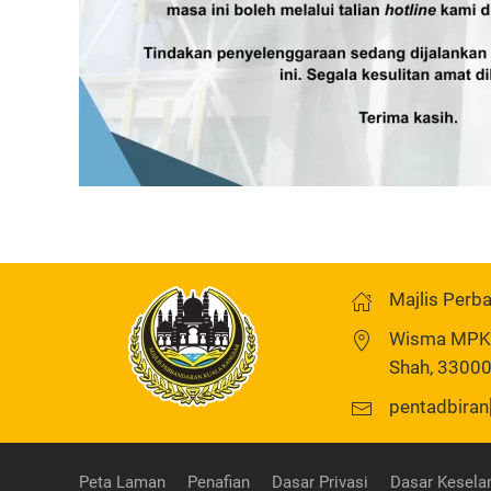
Majlis Perb
Wisma MPKK,
Shah, 33000
pentadbiran
Peta Laman
Penafian
Dasar Privasi
Dasar Kesela