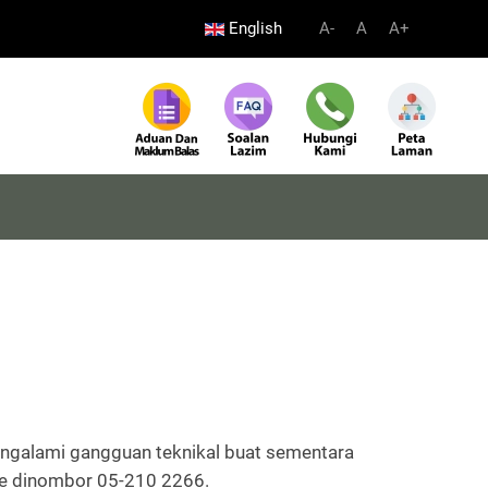
English
A-
A
A+
ngalami gangguan teknikal buat sementara
ine dinombor 05-210 2266.