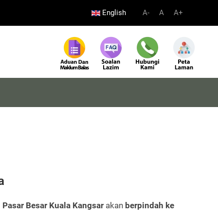
English
A-
A
A+
a
i
Pasar Besar Kuala Kangsar
akan
berpindah ke