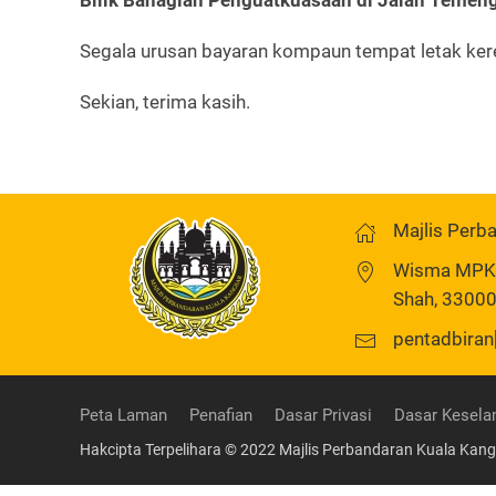
Bilik Bahagian Penguatkuasaan di Jalan Temen
Segala urusan bayaran kompaun tempat letak kere
Sekian, terima kasih.
Majlis Perb
Wisma MPKK,
Shah, 33000
pentadbiran
Peta Laman
Penafian
Dasar Privasi
Dasar Kesela
Hakcipta Terpelihara © 2022 Majlis Perbandaran Kuala Kang