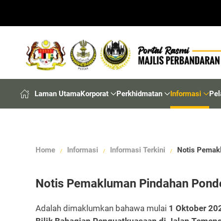
Laman Utama
Korporat
Perkhidmatan
Informasi
Pel
Home
Informasi
Informasi Terkini
Notis Pemak
Notis Pemakluman Pindahan Pond
Adalah dimaklumkan bahawa mulai
1 Oktober 20