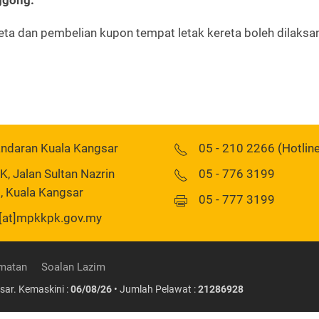
ggong.
ta dan pembelian kupon tempat letak kereta boleh dilaksa
andaran Kuala Kangsar
05 - 210 2266 (Hotlin
 Jalan Sultan Nazrin
05 - 776 3199
, Kuala Kangsar
05 - 777 3199
[at]mpkkpk.gov.my
matan
Soalan Lazim
sar. Kemaskini :
06/08/26
• Jumlah Pelawat :
21286928