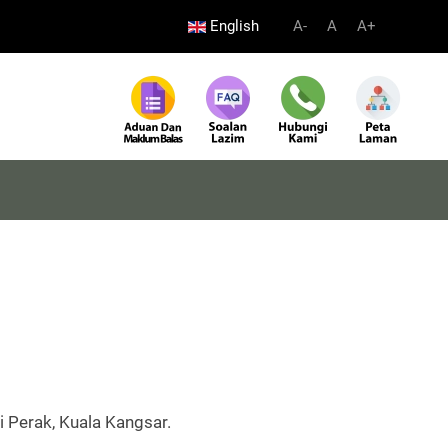
English
A-
A
A+
 Perak, Kuala Kangsar.