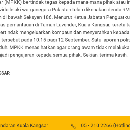
ar (MPKK) bertindak tegas kepada mana-mana pihak atau i
dividu lelaki warganegara Pakistan telah dikenakan denda 
n di bawah Seksyen 186. Menurut Ketua Jabatan Penguatku
s pemantauan di Taman Lavender, Kuala Kangsar, kereta te
bertindak mengeluarkan kompaun dan menyerahkan kepada 
rsebut pada 10.15 pagi 12 September. Satu laporan polis t
tuduh. MPKK menasihatkan agar orang awam tidak melakuka
njadi pengajaran kepada semua pihak. Sekian, terima kasih.
GSAR
andaran Kuala Kangsar
05 - 210 2266 (Hotlin