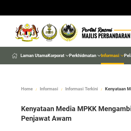
Laman Utama
Korporat
Perkhidmatan
Informasi
Pel
Home
Informasi
Informasi Terkini
Kenyataan M
Kenyataan Media MPKK Mengambil
Penjawat Awam