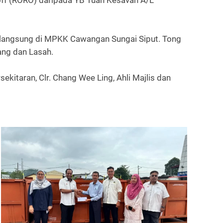
-off (RORO) daripada YB Tuan Kesavan A/L
berlangsung di MPKK Cawangan Sungai Siput. Tong
ang dan Lasah.
ekitaran, Clr. Chang Wee Ling, Ahli Majlis dan