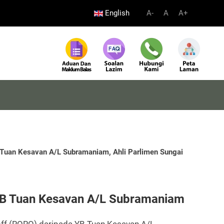
English
A-
A
A+
 Tuan Kesavan A/L Subramaniam, Ahli Parlimen Sungai
YB Tuan Kesavan A/L Subramaniam