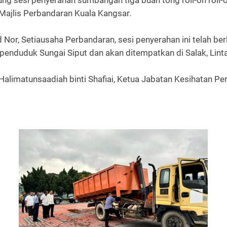
ung sesi penyerahan sumbangan tiga buah tong roll-on roll
Majlis Perbandaran Kuala Kangsar.
d Nor, Setiausaha Perbandaran, sesi penyerahan ini telah 
enduduk Sungai Siput dan akan ditempatkan di Salak, Lint
Halimatunsaadiah binti Shafiai, Ketua Jabatan Kesihatan Pers