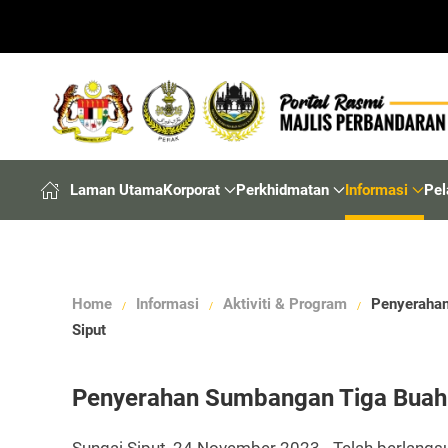
Laman Utama
Korporat
Perkhidmatan
Informasi
Pel
Home
Informasi
Aktiviti & Program
Penyerahan
Siput
Penyerahan Sumbangan Tiga Buah 